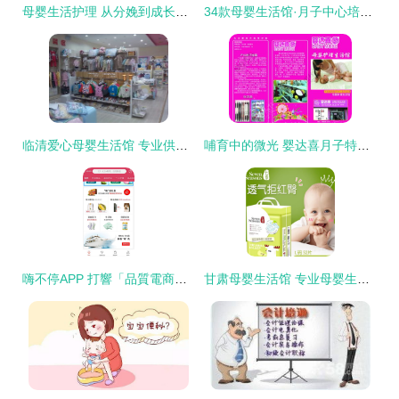
母婴生活护理 从分娩到成长的温柔守护
34款母婴生活馆·月子中心培训PSD海报 开启优质母婴生活护理新模式
临清爱心母婴生活馆 专业供应婴儿服饰与洗护用品，呵护宝宝每一天
哺育中的微光 婴达喜月子特护暖心体验实录
嗨不停APP 打響「品質電商」第一槍 深耕母嬰生活護理領域
甘肃母婴生活馆 专业母婴生活护理新体验