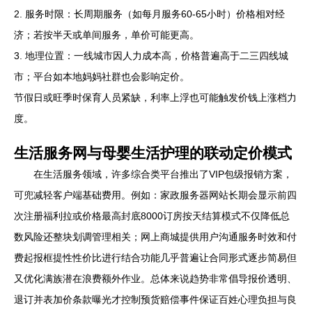
2. 服务时限：长周期服务（如每月服务60-65小时）价格相对经
济；若按半天或单间服务，单价可能更高。
3. 地理位置：一线城市因人力成本高，价格普遍高于二三四线城
市；平台如本地妈妈社群也会影响定价。
节假日或旺季时保育人员紧缺，利率上浮也可能触发价钱上涨档力
度。
生活服务网与母婴生活护理的联动定价模式
在生活服务领域，许多综合类平台推出了VIP包级报销方案，
可兜减轻客户端基础费用。例如：家政服务器网站长期会显示前四
次注册福利拉或价格最高封底8000订房按天结算模式不仅降低总
数风险还整块划调管理相关；网上商城提供用户沟通服务时效和付
费起报框提性性价比进行结合功能几乎普遍让合同形式逐步简易但
又优化满族潜在浪费额外作业。总体来说趋势非常倡导报价透明、
退订并表加价条款曝光才控制预货赔偿事件保证百姓心理负担与良