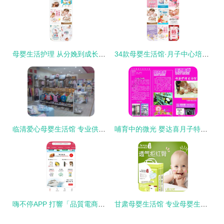
母婴生活护理 从分娩到成长的温柔守护
34款母婴生活馆·月子中心培训PSD海报 开启优质母婴生活护理新模式
临清爱心母婴生活馆 专业供应婴儿服饰与洗护用品，呵护宝宝每一天
哺育中的微光 婴达喜月子特护暖心体验实录
嗨不停APP 打響「品質電商」第一槍 深耕母嬰生活護理領域
甘肃母婴生活馆 专业母婴生活护理新体验