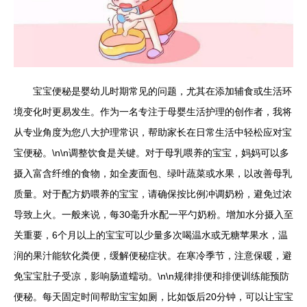
宝宝便秘是婴幼儿时期常见的问题，尤其在添加辅食或生活环
境变化时更易发生。作为一名专注于母婴生活护理的创作者，我将
从专业角度为您八大护理常识，帮助家长在日常生活中轻松应对宝
宝便秘。\n\n调整饮食是关键。对于母乳喂养的宝宝，妈妈可以多
摄入富含纤维的食物，如全麦面包、绿叶蔬菜或水果，以改善母乳
质量。对于配方奶喂养的宝宝，请确保按比例冲调奶粉，避免过浓
导致上火。一般来说，每30毫升水配一平勺奶粉。增加水分摄入至
关重要，6个月以上的宝宝可以少量多次喝温水或无糖苹果水，温
润的果汁能软化粪便，缓解便秘症状。在寒冷季节，注意保暖，避
免宝宝肚子受凉，影响肠道蠕动。\n\n规律排便和排便训练能预防
便秘。每天固定时间帮助宝宝如厕，比如饭后20分钟，可以让宝宝